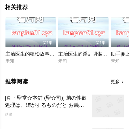
相关推荐
第1集
第1集
主治医生的猥琐故事中文字幕
主治医生的淫乱阴谋第二部分中
助手参上
未知
未知
未知
推荐阅读
更多

[真・聖堂☆本舗 (聖☆司)] 弟の性欲
処理は、姉がするものだと お義姉
ちゃんは思って
动漫