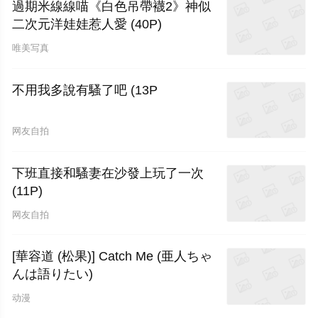
過期米線線喵《白色吊帶襪2》神似
二次元洋娃娃惹人愛 (40P)
唯美写真
不用我多說有騷了吧 (13P
网友自拍
下班直接和騷妻在沙發上玩了一次
(11P)
网友自拍
[華容道 (松果)] Catch Me (亜人ちゃ
んは語りたい)
动漫