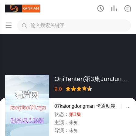





OniTenten第3集JunJun中文字幕
9.0
很差
较差
还行
推荐
力荐
07katongdongman
卡通动漫
未
状态：
第1集
主演：
未知
导演：
未知