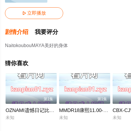
立即播放

剧情介绍
我要评分
NaitokoubouMAYA美好的身体
猜你喜欢
第1集
第1集
OZNAMI遗憾日记比基尼中文字幕
MMDR18康熙11.00-2020滴灌黑
CBX-C
未知
未知
未知