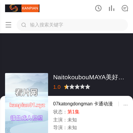





NaitokoubouMAYA美好的身体
1.0
很差
较差
还行
推荐
力荐
07katongdongman
卡通动漫
未
状态：
第1集
主演：
未知
导演：
未知