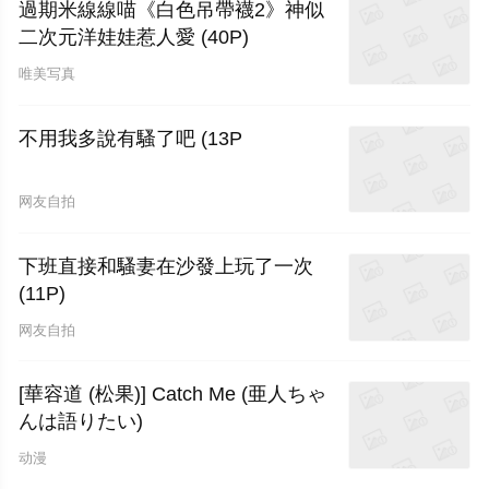
過期米線線喵《白色吊帶襪2》神似
二次元洋娃娃惹人愛 (40P)
唯美写真
不用我多說有騷了吧 (13P
网友自拍
下班直接和騷妻在沙發上玩了一次
(11P)
网友自拍
[華容道 (松果)] Catch Me (亜人ちゃ
んは語りたい)
动漫