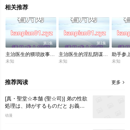
相关推荐
第1集
第1集
主治医生的猥琐故事中文字幕
主治医生的淫乱阴谋第二部分中
助手参上
未知
未知
未知
推荐阅读
更多

[真・聖堂☆本舗 (聖☆司)] 弟の性欲
処理は、姉がするものだと お義姉
ちゃんは思って
动漫