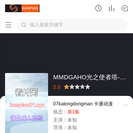





MMDGAHO光之使者塔-SeiaiKousen3rd
2.0
很差
较差
还行
推荐
力荐
07katongdongman
卡通动漫
未
状态：
第1集
主演：
未知
导演：
未知