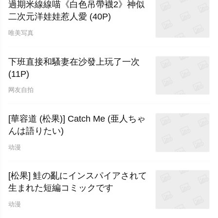
過期米線線喵《白色吊帶襪2》神似
二次元洋娃娃惹人愛 (40P)
唯美写真
下班直接和騷妻在沙發上玩了一次
(11P)
网友自拍
[華容道 (松果)] Catch Me (亜人ちゃ
んは語りたい)
动漫
[松果] 鮭の亂にインスパイアされて
生まれた短編コミックです
动漫