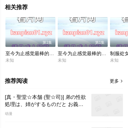
相关推荐
第1集
第1集
至今为止感觉最棒的一次做爱第2话
至今为止感觉最棒的一次做爱第
制服处女
未知
未知
未知
推荐阅读
更多

[真・聖堂☆本舗 (聖☆司)] 弟の性欲
処理は、姉がするものだと お義姉
ちゃんは思って
动漫