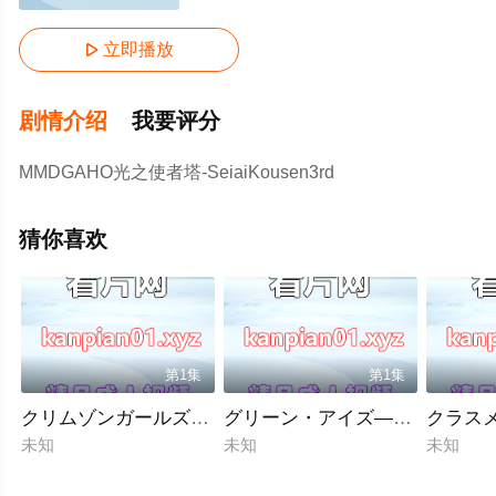
立即播放

剧情介绍
我要评分
MMDGAHO光之使者塔-SeiaiKousen3rd
猜你喜欢
第1集
第1集
クリムゾンガールズ～痴汉支配～「第二章NOZOMI屈服Cha
グリーン・アイズ―姉キュン！より―
クラスメイ
未知
未知
未知