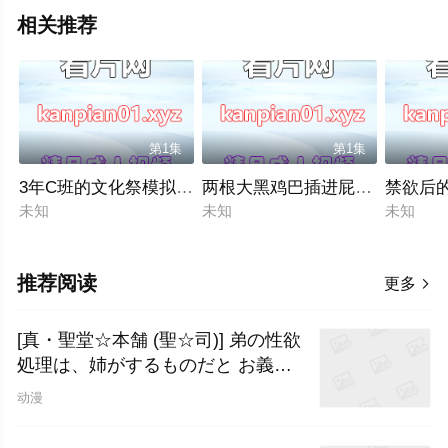
相关推荐
第1集
第1集
3年C班的文化祭模拟店是…「时间停止咖啡厅」！3 藤田こず
两根大黑鸡巴插进屁股！ ！ 1 ニ
禁欲后的
未知
未知
未知
推荐阅读
更多

[真・聖堂☆本舗 (聖☆司)] 弟の性欲
処理は、姉がするものだと お義姉
ちゃんは思って
动漫