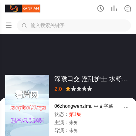





深喉口交 淫乱护士 水野朝阳 TYOD-351-C.
2.0
很差
较差
还行
推荐
力荐
06zhongwenzimu
中文字幕
未知
状态：
第1集
主演：
未知
导演：
未知