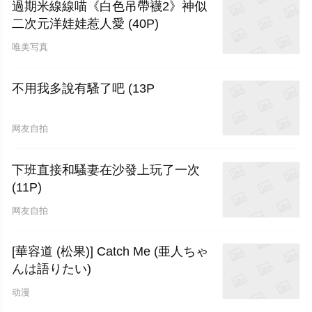
過期米線線喵《白色吊帶襪2》神似
二次元洋娃娃惹人愛 (40P)
唯美写真
不用我多說有騷了吧 (13P
网友自拍
下班直接和騷妻在沙發上玩了一次
(11P)
网友自拍
[華容道 (松果)] Catch Me (亜人ちゃ
んは語りたい)
动漫